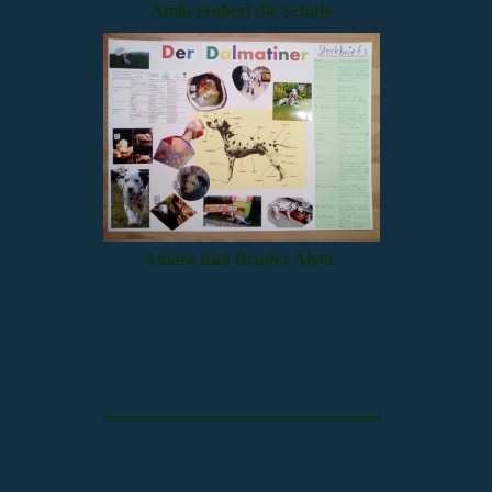
Amiu erobert die Schule
Amara und Bruder Alvin