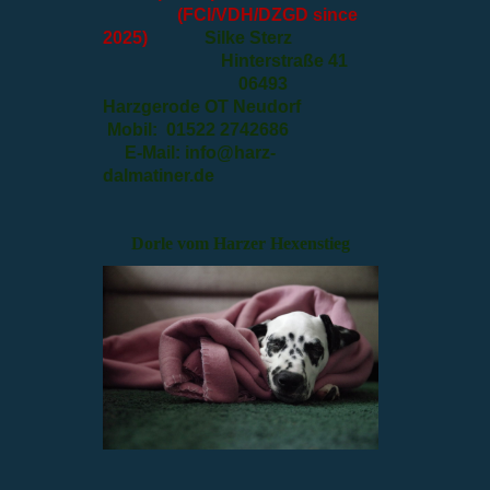
(FCI/VDH/DZGD since
2025)
Silke Sterz
Hinterstraße 41
06493
Harzgerode OT Neudorf
Mobil: 01522 2742686
E-Mail: info@harz-
dalmatiner.de
Dorle vom Harzer Hexenstieg