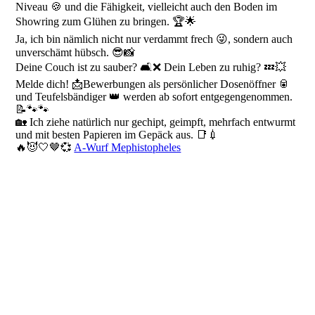
Niveau 🍪 und die Fähigkeit, vielleicht auch den Boden im
Showring zum Glühen zu bringen. 🏆🌟
Ja, ich bin nämlich nicht nur verdammt frech 😜, sondern auch
unverschämt hübsch. 😎📸
Deine Couch ist zu sauber? 🛋️❌ Dein Leben zu ruhig? 💤💥
Melde dich! 📩Bewerbungen als persönlicher Dosenöffner 🥫
und Teufelsbändiger 👑 werden ab sofort entgegengenommen.
📝🐾🐾
🏡 Ich ziehe natürlich nur gechipt, geimpft, mehrfach entwurmt
und mit besten Papieren im Gepäck aus. 📑💉
🔥😈🤍🤎💞
A-Wurf Mephistopheles