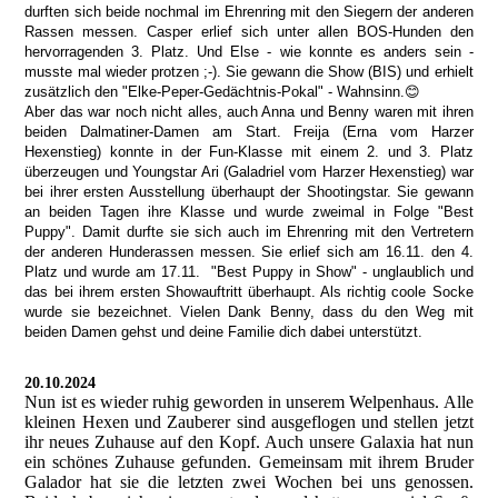
durften sich beide nochmal im Ehrenring mit den Siegern der anderen
Rassen messen. Casper erlief sich unter allen BOS-Hunden den
hervorragenden 3. Platz. Und Else - wie konnte es anders sein -
musste mal wieder protzen ;-). Sie gewann die Show (BIS) und erhielt
zusätzlich den "Elke-Peper-Gedächtnis-Pokal" - Wahnsinn.😊
Aber das war noch nicht alles, auch Anna und Benny waren mit ihren
beiden Dalmatiner-Damen am Start. Freija (Erna vom Harzer
Hexenstieg) konnte in der Fun-Klasse mit einem 2. und 3. Platz
überzeugen und Youngstar Ari (Galadriel vom Harzer Hexenstieg) war
bei ihrer ersten Ausstellung überhaupt der Shootingstar. Sie gewann
an beiden Tagen ihre Klasse und wurde zweimal in Folge "Best
Puppy". Damit durfte sie sich auch im Ehrenring mit den Vertretern
der anderen Hunderassen messen. Sie erlief sich am 16.11. den 4.
Platz und wurde am 17.11. "Best Puppy in Show" - unglaublich und
das bei ihrem ersten Showauftritt überhaupt. Als richtig coole Socke
wurde sie bezeichnet. Vielen Dank Benny, dass du den Weg mit
beiden Damen gehst und deine Familie dich dabei unterstützt.
20.10.2024
Nun ist es wieder ruhig geworden in unserem Welpenhaus. Alle
kleinen Hexen und Zauberer sind ausgeflogen und stellen jetzt
ihr neues Zuhause auf den Kopf. Auch unsere Galaxia hat nun
ein schönes Zuhause gefunden. Gemeinsam mit ihrem Bruder
Galador hat sie die letzten zwei Wochen bei uns genossen.